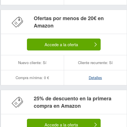
Ofertas por menos de 20€ en
Amazon
Accede a la oferta
Nuevo cliente:
Sí
Cliente recurrente:
Sí
Compra mínima:
0 €
Detalles
25% de descuento en la primera
compra en Amazon
Accede a la oferta