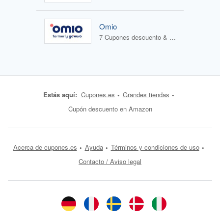
Omio
7 Cupones descuento & 0 Ofertas
Estás aquí:
Cupones.es
Grandes tiendas
Cupón descuento en Amazon
Acerca de cupones.es
Ayuda
Términos y condiciones de uso
Contacto / Aviso legal