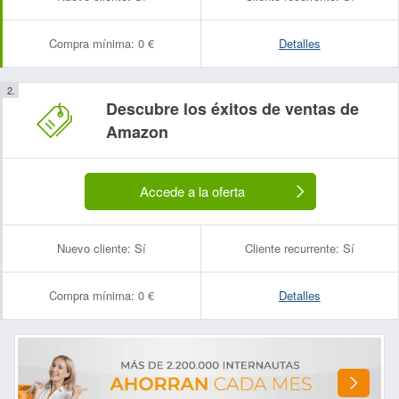
Compra mínima:
0 €
Detalles
Descubre los éxitos de ventas de
Amazon
Accede a la oferta
Nuevo cliente:
Sí
Cliente recurrente:
Sí
Compra mínima:
0 €
Detalles