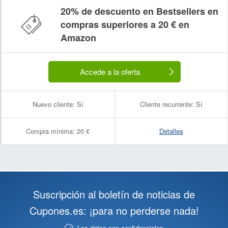
20% de descuento en Bestsellers en
compras superiores a 20 € en
Amazon
Accede a la oferta
Nuevo cliente:
Sí
Cliente recurrente:
Sí
Compra mínima:
20 €
Detalles
Suscripción al boletín de noticias de
Cupones.es: ¡para no perderse nada!
Los datos son confidenciales