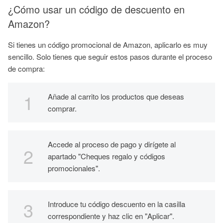
¿Cómo usar un código de descuento en
Amazon?
Si tienes un código promocional de Amazon, aplicarlo es muy
sencillo. Solo tienes que seguir estos pasos durante el proceso
de compra:
Añade al carrito los productos que deseas
comprar.
Accede al proceso de pago y dirígete al
apartado "Cheques regalo y códigos
promocionales".
Introduce tu código descuento en la casilla
correspondiente y haz clic en "Aplicar".