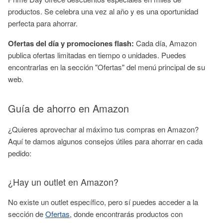
productos. Se celebra una vez al año y es una oportunidad
perfecta para ahorrar.
Ofertas del día y promociones flash:
Cada día, Amazon
publica ofertas limitadas en tiempo o unidades. Puedes
encontrarlas en la sección "Ofertas" del menú principal de su
web.
Guía de ahorro en Amazon
¿Quieres aprovechar al máximo tus compras en Amazon?
Aquí te damos algunos consejos útiles para ahorrar en cada
pedido:
¿Hay un outlet en Amazon?
No existe un outlet específico, pero sí puedes acceder a la
sección de
Ofertas
, donde encontrarás productos con