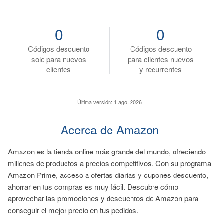
0
0
Códigos descuento
Códigos descuento
solo para nuevos
para clientes nuevos
clientes
y recurrentes
Última versión:
1 ago. 2026
Acerca de Amazon
Amazon es la tienda online más grande del mundo, ofreciendo
millones de productos a precios competitivos. Con su programa
Amazon Prime, acceso a ofertas diarias y cupones descuento,
ahorrar en tus compras es muy fácil. Descubre cómo
aprovechar las promociones y descuentos de Amazon para
conseguir el mejor precio en tus pedidos.