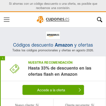
Si ahorras con un código descuento o una oferta, es posible que
recibamos una comisión.
Códigos descuento
Amazon
y ofertas
Todos los códigos promocionales y ofertas en agosto 2026.
NUESTRA RECOMENDACIÓN
Hasta 33% de descuento en las
ofertas flash en Amazon
Accede a la oferta
Nuevo cliente:
Sí
Cliente recurrente:
Sí