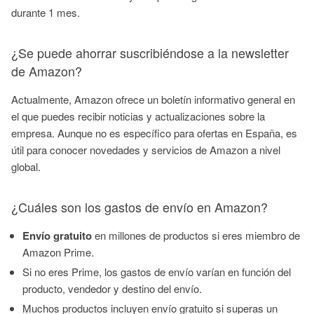
durante 1 mes.
¿Se puede ahorrar suscribiéndose a la newsletter
de Amazon?
Actualmente, Amazon ofrece un boletín informativo general en
el que puedes recibir noticias y actualizaciones sobre la
empresa. Aunque no es específico para ofertas en España, es
útil para conocer novedades y servicios de Amazon a nivel
global.
¿Cuáles son los gastos de envío en Amazon?
Envío gratuito
en millones de productos si eres miembro de
Amazon Prime.
Si no eres Prime, los gastos de envío varían en función del
producto, vendedor y destino del envío.
Muchos productos incluyen envío gratuito si superas un