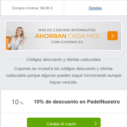
Compra mínima:
59,95 €
Detalles
Códigos descuento y ofertas caducados
Cupones.es muestra los códigos descuento y ofertas
caducados porque algunos pueden seguir funcionando aunque
hayan vencido.
10
10% de descuento en PadelNuestro
%
Nombre:
Correo electrónico:
Canjea el cupón