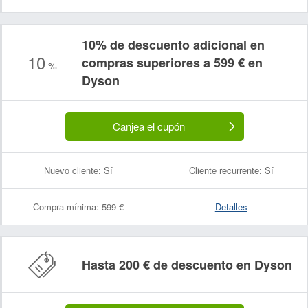
10% de descuento adicional en
10
compras superiores a 599 € en
%
Nombre:
Correo electrónico:
Dyson
Canjea el cupón
Nuevo cliente:
Sí
Cliente recurrente:
Sí
Compra mínima:
599 €
Detalles
Hasta 200 € de descuento en Dyson