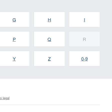
G
H
I
P
Q
R
Y
Z
0-9
o legal