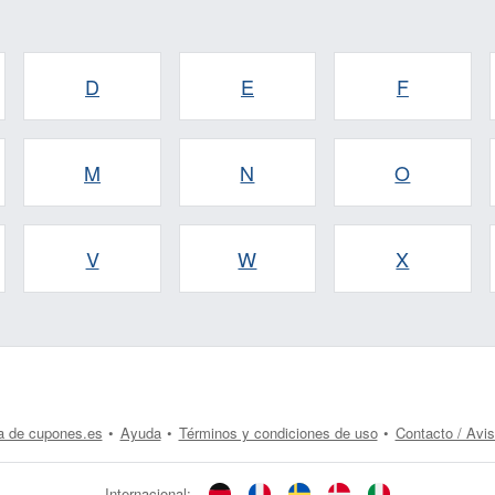
D
E
F
M
N
O
V
W
X
a de cupones.es
Ayuda
Términos y condiciones de uso
Contacto / Avis
Internacional: