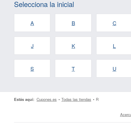
Selecciona la inicial
A
B
C
J
K
L
S
T
U
Estás aquí:
Cupones.es
Todas las tiendas
R
Acerc