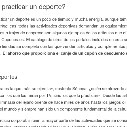
 practicar un deporte?
ticar un deporte es un poco de tiempo y mucha energía, aunque tambi
ring
: casi todas las actividades deportivas demandan un equipamiento
es o trajes de neopreno son algunos ejemplos de los artículos que ofr
 Cupones.es. El catálogo de otros de los portales incluidos en esta s
e tiendas se completa con las que venden artículos y complementos p
e.
El ahorro que proporciona el canje de un cupón de descuento
eportes
 es la que más se ejercita», sostenía Séneca: ¿quién se atrevería a
n los que los miran por TV, sino los que lo practican». Desde las art
gimnasia del lejano oriente de hace miles de años hasta los juegos ol
el mundo y siempre han sido un componente fundamental de la cultur
rcicio corporal: si bien la mayor parte de las actividades que se con
mpico Internacional también incluye al ajedrez, el tiro con arco y al au