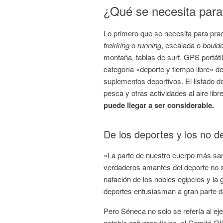
¿Qué se necesita para
Lo primero que se necesita para prac
trekking
o
running
, escalada o
boulde
montaña, tablas de surf, GPS portátil
categoría «deporte y tiempo libre» de
suplementos deportivos. El listado d
pesca y otras actividades al aire libr
puede llegar a ser considerable.
De los deportes y los no d
«La parte de nuestro cuerpo más sana
verdaderos amantes del deporte no so
natación de los nobles egipcios y la 
deportes entusiasman a gran parte d
Pero Séneca no solo se refería al eje
notable esfuerzo físico, el Comité Olí