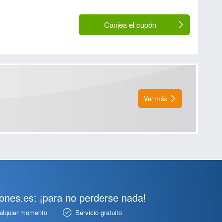
Canjea el cupón
Ver más
pones.es: ¡para no perderse nada!
ualquier momento
Servicio gratuito