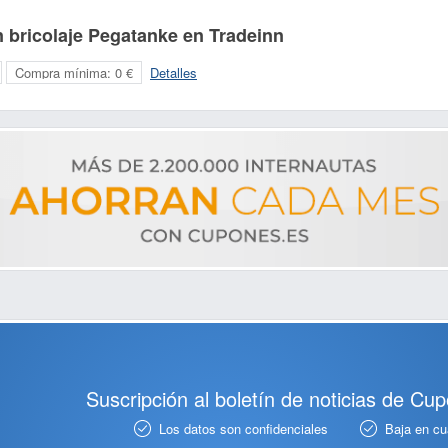
 bricolaje Pegatanke en Tradeinn
Compra mínima:
0 €
Detalles
Suscripción al boletín de noticias de Cu
Los datos son confidenciales
Baja en c