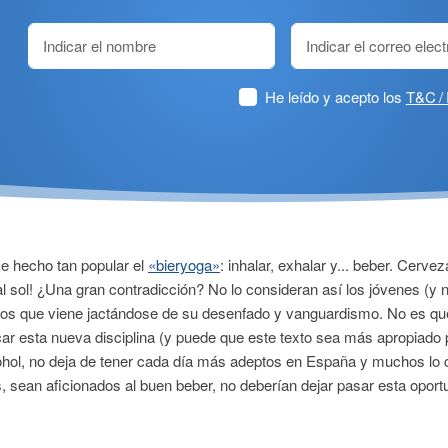
He leído y acepto los
T&C / 
se hecho tan popular el
«bieryoga»
: inhalar, exhalar y... beber. Cerv
r al sol! ¿Una gran contradicción? No lo consideran así los jóvenes (y 
ños que viene jactándose de su desenfado y vanguardismo. No es qu
ar esta nueva disciplina (y puede que este texto sea más apropiado 
lcohol, no deja de tener cada día más adeptos en España y muchos lo
, sean aficionados al buen beber, no deberían dejar pasar esta oportu