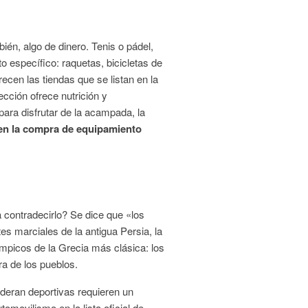
én, algo de dinero. Tenis o pádel,
 específico: raquetas, bicicletas de
ecen las tiendas que se listan en la
ección ofrece nutrición y
ara disfrutar de la acampada, la
 en la compra de equipamiento
 contradecirlo? Se dice que «los
es marciales de la antigua Persia, la
ímpicos de la Grecia más clásica: los
a de los pueblos.
sideran deportivas requieren un
tomovilismo en la lista oficial de