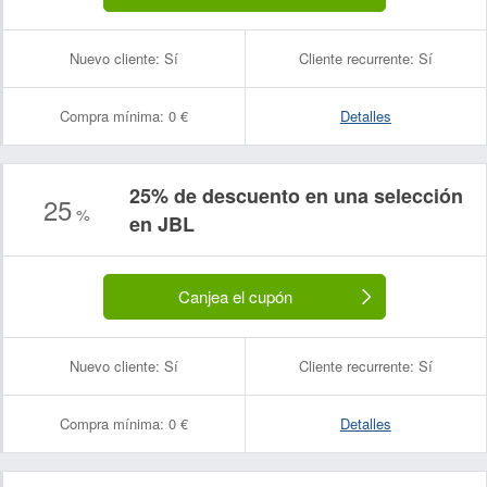
Nuevo cliente:
Sí
Cliente recurrente:
Sí
Compra mínima:
0 €
Detalles
25% de descuento en una selección
25
%
en JBL
Nombre:
Correo electrónico:
Canjea el cupón
Nuevo cliente:
Sí
Cliente recurrente:
Sí
Compra mínima:
0 €
Detalles