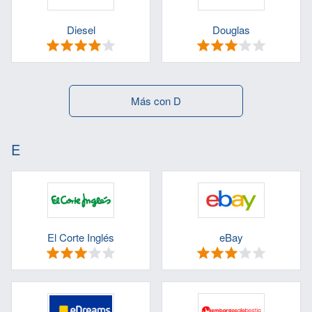
Diesel
Douglas
Más con D
E
El Corte Inglés
eBay