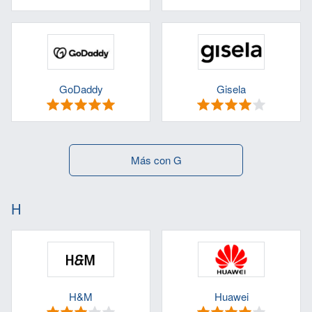
GoDaddy
Gisela
Más con G
H
H&M
Huawei