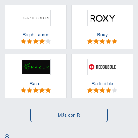
Ralph Lauren
Roxy
Razer
Redbubble
Más con R
S