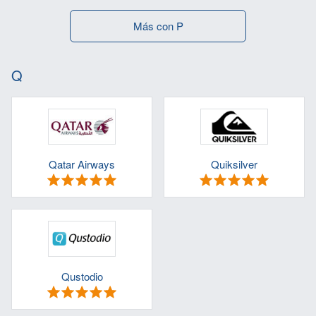
Más con P
Q
Qatar Airways
Quiksilver
Qustodio