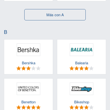
Más con A
B
Bershka
Balearia
Benetton
Bikeshop