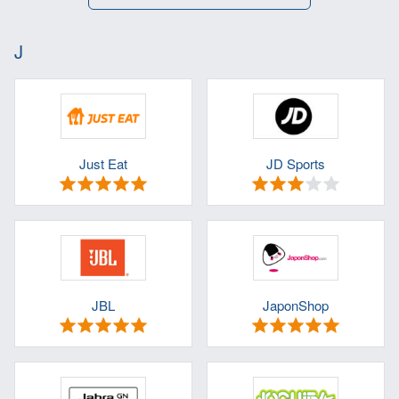
J
Just Eat
JD Sports
JBL
JaponShop