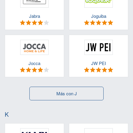
Jabra
Joguiba
Jocca
JW PEI
Más con J
K