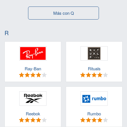
Más con Q
R
Ray-Ban
Rituals
Reebok
Rumbo