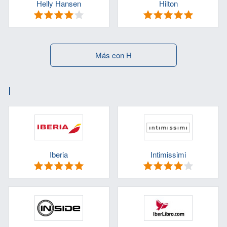
Helly Hansen
Hilton
Más con H
I
Iberia
Intimissimi