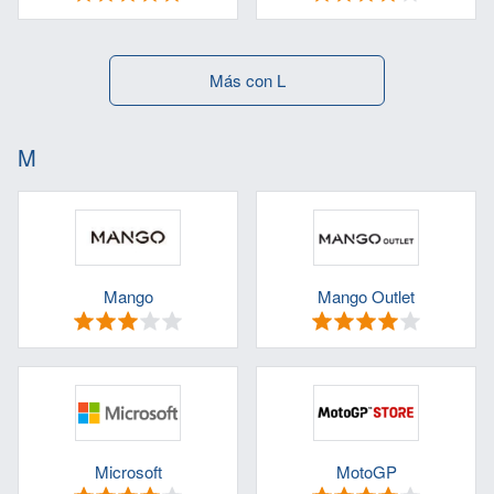
Más con L
M
Mango
Mango Outlet
Microsoft
MotoGP