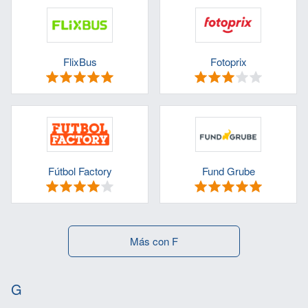
FlixBus
Fotoprix
Fútbol Factory
Fund Grube
Más con F
G