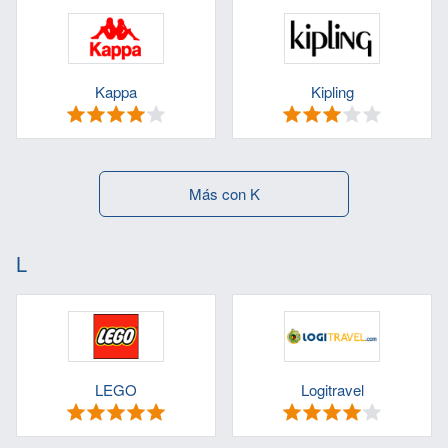
Kappa
Kipling
Más con K
L
LEGO
Logitravel