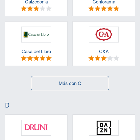
Calzedonia
Conforama
Casa del Libro
C&A
Más con C
D