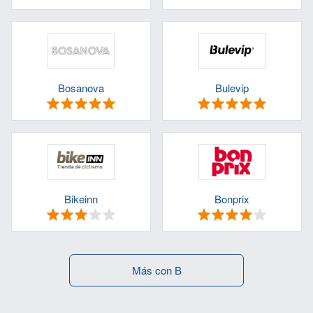
Bosanova
Bulevip
Bikeinn
Bonprix
Más con B