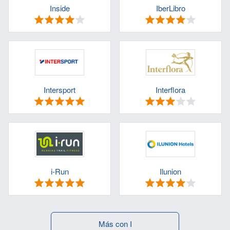
Inside
IberLibro
Intersport
Interflora
i-Run
Ilunion
Más con I