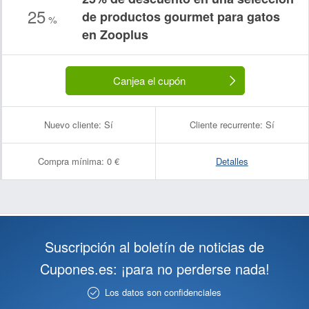
25
de productos gourmet para gatos
%
en Zooplus
Canjea el cupón
Nuevo cliente:
Sí
Cliente recurrente:
Sí
Compra mínima:
0 €
Detalles
Suscripción al boletín de noticias de
Cupones.es: ¡para no perderse nada!
Los datos son confidenciales