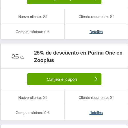
Nuevo cliente:
Sí
Cliente recurrente:
Sí
Compra mínima:
0 €
Detalles
25% de descuento en Purina One en
25
%
Zooplus
Nombre:
Correo electrónico:
Canjea el cupón
Nuevo cliente:
Sí
Cliente recurrente:
Sí
Compra mínima:
0 €
Detalles