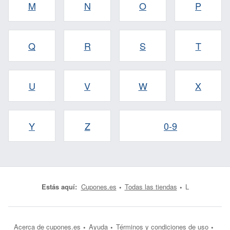
M
N
O
P
Q
R
S
T
U
V
W
X
Y
Z
0-9
Estás aquí:
Cupones.es
Todas las tiendas
L
Acerca de cupones.es
Ayuda
Términos y condiciones de uso