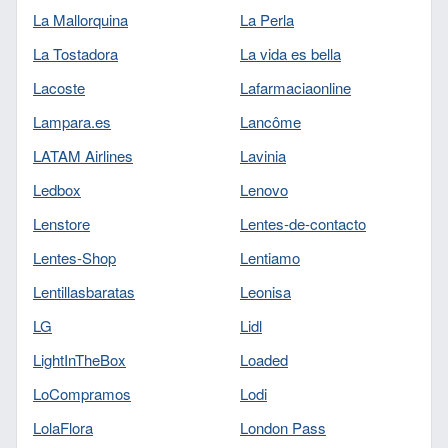
La Mallorquina
La Perla
La Tostadora
La vida es bella
Lacoste
Lafarmaciaonline
Lampara.es
Lancôme
LATAM Airlines
Lavinia
Ledbox
Lenovo
Lenstore
Lentes-de-contacto
Lentes-Shop
Lentiamo
Lentillasbaratas
Leonisa
LG
Lidl
LightInTheBox
Loaded
LoCompramos
Lodi
LolaFlora
London Pass