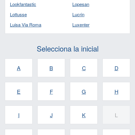
Lookfantastic
Lopesan
Lottusse
Lucrin
Luisa Via Roma
Luxenter
Selecciona la inicial
A
B
C
D
E
F
G
H
I
J
K
L