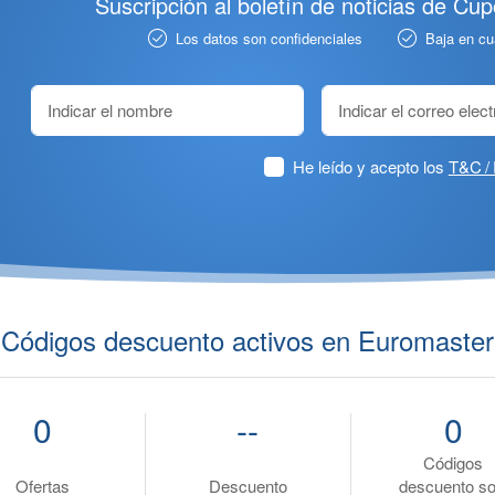
Suscripción al boletín de noticias de Cu
Los datos son confidenciales
Baja en c
He leído y acepto los
T&C / 
Códigos descuento activos en Euromaster
0
--
0
Códigos
Ofertas
Descuento
descuento so