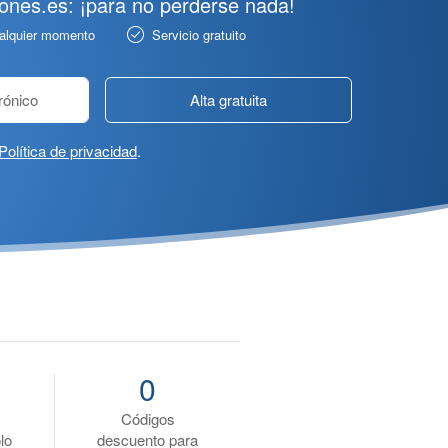
pones.es: ¡para no perderse nada!
ualquier momento
Servicio gratuito
Alta gratuita
Política de privacidad
.
0
Códigos
lo
descuento para