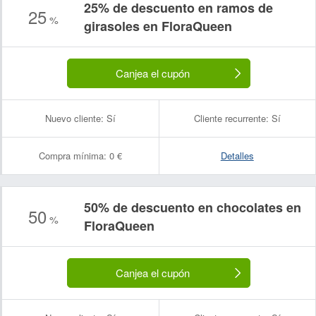
25% de descuento en ramos de
25
%
girasoles en FloraQueen
Canjea el cupón
Nuevo cliente:
Sí
Cliente recurrente:
Sí
Compra mínima:
0 €
Detalles
50% de descuento en chocolates en
Nombre:
Correo electrónico:
50
%
FloraQueen
Canjea el cupón