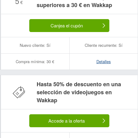
5
€
superiores a 30 € en Wakkap
Canjea el cupón
Nuevo cliente:
Sí
Cliente recurrente:
Sí
Compra mínima:
30 €
Detalles
Hasta 50% de descuento en una
selección de videojuegos en
Nombre:
Correo electrónico:
Wakkap
Accede a la oferta