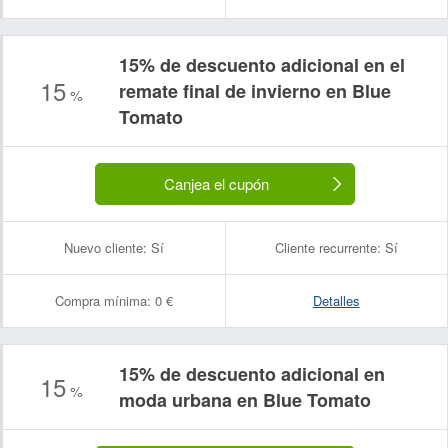
15% de descuento adicional en el
15
remate final de invierno en Blue
%
Tomato
Nombre:
Correo electrónico:
Canjea el cupón
Nuevo cliente:
Sí
Cliente recurrente:
Sí
Compra mínima:
0 €
Detalles
15% de descuento adicional en
15
%
moda urbana en Blue Tomato