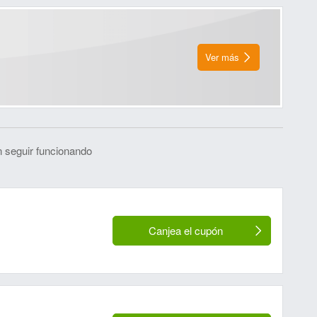
Ver más
 seguir funcionando
Canjea el cupón