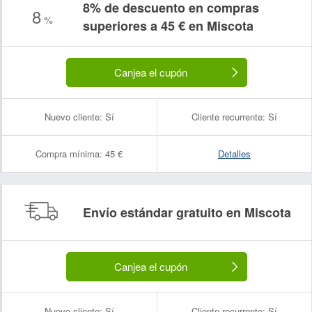
8% de descuento en compras
8
%
superiores a 45 € en Miscota
Canjea el cupón
Nuevo cliente:
Sí
Cliente recurrente:
Sí
Compra mínima:
45 €
Detalles
Envío estándar gratuito en Miscota
Nombre:
Correo electrónico:
Canjea el cupón
Nuevo cliente:
Sí
Cliente recurrente:
Sí