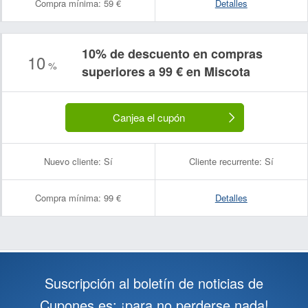
Compra mínima:
59 €
Detalles
10% de descuento en compras
10
%
superiores a 99 € en Miscota
Canjea el cupón
Nuevo cliente:
Sí
Cliente recurrente:
Sí
Compra mínima:
99 €
Detalles
Suscripción al boletín de noticias de
Cupones.es: ¡para no perderse nada!