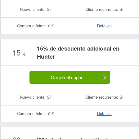
Nuevo cliente:
Sí
Cliente recurrente:
Sí
Compra mínima:
0 €
Detalles
15% de descuento adicional en
Nombre:
Correo electrónico:
15
%
Hunter
Canjea el cupón
Nuevo cliente:
Sí
Cliente recurrente:
Sí
Compra mínima:
0 €
Detalles