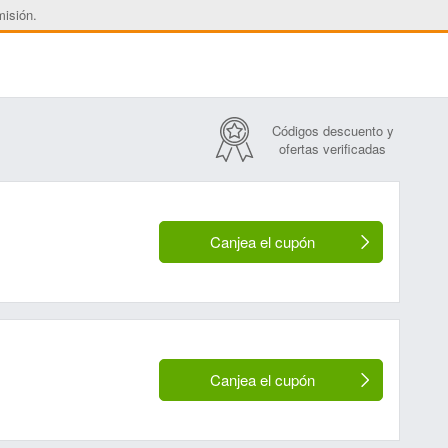
misión.
Códigos descuento y
ofertas verificadas
Canjea el cupón
Canjea el cupón