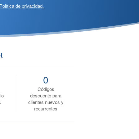
Política de privacidad
.
t
0
Códigos
lo
descuento para
s
clientes nuevos y
recurrentes