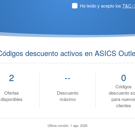
He leído y acepto los
T&C / 
Códigos descuento activos en ASICS Outle
2
--
0
Códigos
Ofertas
Descuento
descuento so
disponibles
máximo
para nuevo
clientes
Última versión:
1 ago. 2026