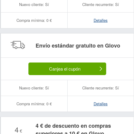
Nuevo cliente:
Sí
Cliente recurrente:
Sí
Compra mínima:
0 €
Detalles
Envío estándar gratuito en Glovo
Nombre:
Correo electrónico:
Canjea el cupón
Nuevo cliente:
Sí
Cliente recurrente:
Sí
Compra mínima:
0 €
Detalles
4 € de descuento en compras
4
€
superiores a 10 € en Glovo