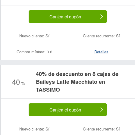
Canjea el cupón
Nuevo cliente:
Sí
Cliente recurrente:
Sí
Compra mínima:
0 €
Detalles
40% de descuento en 8 cajas de
40
Baileys Latte Macchiato en
%
Nombre:
Correo electrónico:
TASSIMO
Canjea el cupón
Nuevo cliente:
Sí
Cliente recurrente:
Sí