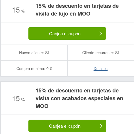
15% de descuento en tarjetas de
15
%
visita de lujo en MOO
Canjea el cupón
Nuevo cliente:
Sí
Cliente recurrente:
Sí
Compra mínima:
0 €
Detalles
15% de descuento en tarjetas de
15
visita con acabados especiales en
%
Nombre:
Correo electrónico:
MOO
Canjea el cupón