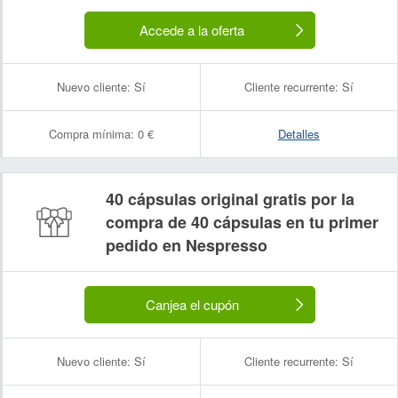
Accede a la oferta
Nuevo cliente:
Sí
Cliente recurrente:
Sí
Compra mínima:
0 €
Detalles
40 cápsulas original gratis por la
compra de 40 cápsulas en tu primer
pedido en Nespresso
Nombre:
Correo electrónico:
Canjea el cupón
Nuevo cliente:
Sí
Cliente recurrente:
Sí