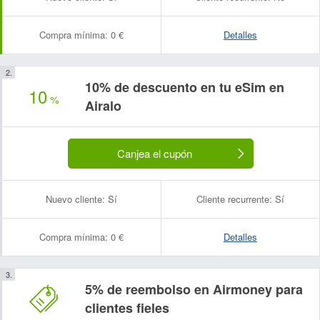
Compra mínima:
0 €
Detalles
Nombre:
Correo electrónico:
10% de descuento en tu eSim en
10
%
Airalo
Canjea el cupón
Nuevo cliente:
Sí
Cliente recurrente:
Sí
Compra mínima:
0 €
Detalles
5% de reembolso en Airmoney para
clientes fieles