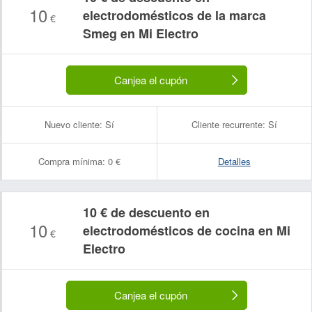
10
electrodomésticos de la marca
€
Smeg en Mi Electro
Canjea el cupón
Nuevo cliente:
Sí
Cliente recurrente:
Sí
Compra mínima:
0 €
Detalles
10 € de descuento en
10
electrodomésticos de cocina en Mi
€
Electro
Nombre:
Correo electrónico:
Canjea el cupón