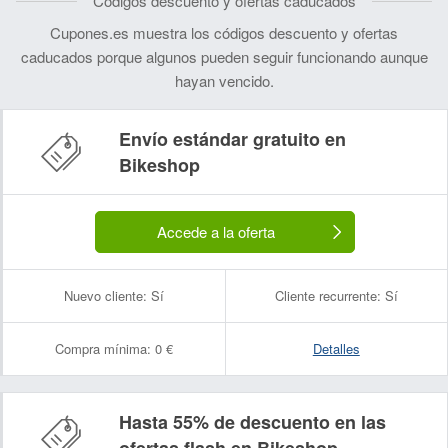
Códigos descuento y ofertas caducados
Cupones.es muestra los códigos descuento y ofertas
caducados porque algunos pueden seguir funcionando aunque
hayan vencido.
Envío estándar gratuito en
Nombre:
Correo electrónico:
Bikeshop
Accede a la oferta
Nuevo cliente:
Sí
Cliente recurrente:
Sí
Compra mínima:
0 €
Detalles
Hasta 55% de descuento en las