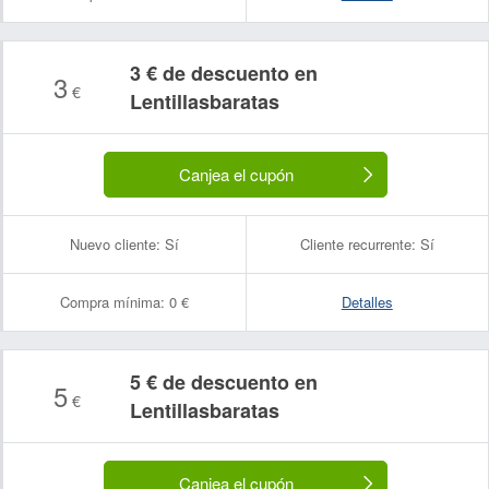
3 € de descuento en
3
€
Lentillasbaratas
Canjea el cupón
Nuevo cliente:
Sí
Cliente recurrente:
Sí
Compra mínima:
0 €
Detalles
5 € de descuento en
5
€
Nombre:
Correo electrónico:
Lentillasbaratas
Canjea el cupón