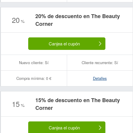
20% de descuento en The Beauty
20
%
Nombre:
Correo electrónico:
Corner
Canjea el cupón
Nuevo cliente:
Sí
Cliente recurrente:
Sí
Compra mínima:
0 €
Detalles
15% de descuento en The Beauty
15
%
Corner
Canjea el cupón