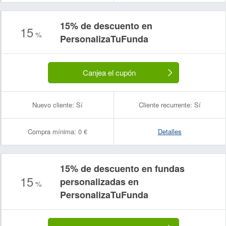
15% de descuento en
15
%
PersonalizaTuFunda
Canjea el cupón
Nuevo cliente:
Sí
Cliente recurrente:
Sí
Compra mínima:
0 €
Detalles
15% de descuento en fundas
15
personalizadas en
%
PersonalizaTuFunda
Nombre:
Correo electrónico: