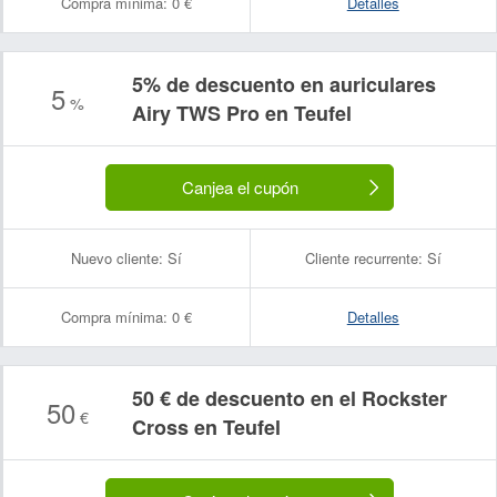
Compra mínima:
0 €
Detalles
5% de descuento en auriculares
5
Nombre:
Correo electrónico:
%
Airy TWS Pro en Teufel
Canjea el cupón
Nuevo cliente:
Sí
Cliente recurrente:
Sí
Compra mínima:
0 €
Detalles
50 € de descuento en el Rockster
50
€
Cross en Teufel