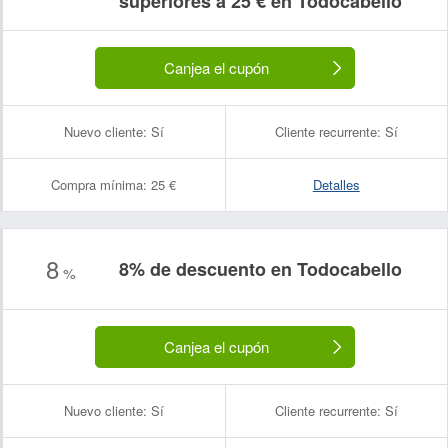
superiores a 25 € en Todocabello
Canjea el cupón
Nuevo cliente:
Sí
Cliente recurrente:
Sí
Compra mínima:
25 €
Detalles
Nombre:
Correo electrónico:
8
8% de descuento en Todocabello
%
Canjea el cupón
Nuevo cliente:
Sí
Cliente recurrente:
Sí