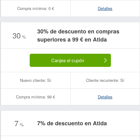
Compra mínima:
0 €
Detalles
30% de descuento en compras
30
%
superiores a 99 € en Atida
Canjea el cupón
Nuevo cliente:
Sí
Cliente recurrente:
Sí
Compra mínima:
99 €
Detalles
7
7% de descuento en Atida
Nombre:
Correo electrónico:
%