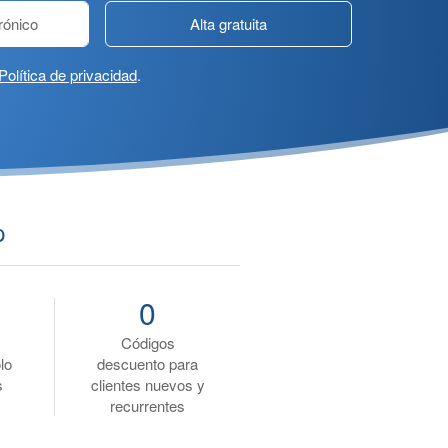
Alta gratuita
Política de privacidad
.
p
0
Códigos
lo
descuento para
s
clientes nuevos y
recurrentes