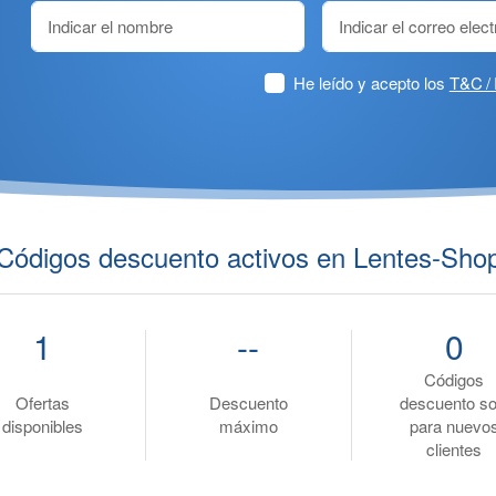
He leído y acepto los
T&C / 
Códigos descuento activos en Lentes-Sho
1
--
0
Códigos
Ofertas
Descuento
descuento so
disponibles
máximo
para nuevo
clientes