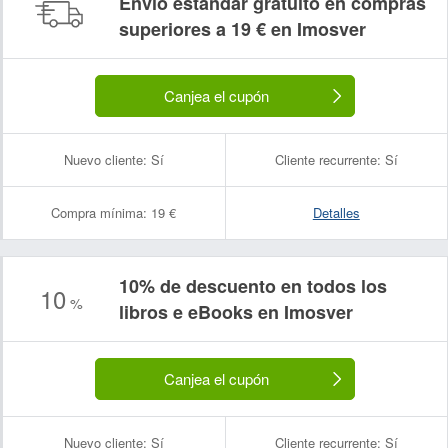
Envío estándar gratuito en compras
superiores a 19 € en Imosver
Canjea el cupón
Nuevo cliente:
Sí
Cliente recurrente:
Sí
Compra mínima:
19 €
Detalles
10% de descuento en todos los
10
Nombre:
Correo electrónico:
%
libros e eBooks en Imosver
Canjea el cupón
Nuevo cliente:
Sí
Cliente recurrente:
Sí