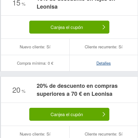
15
%
Leonisa
Canjea el cupón
Nuevo cliente:
Sí
Cliente recurrente:
Sí
Compra mínima:
0 €
Detalles
20% de descuento en compras
20
%
Nombre:
Correo electrónico:
superiores a 70 € en Leonisa
Canjea el cupón
Nuevo cliente:
Sí
Cliente recurrente:
Sí