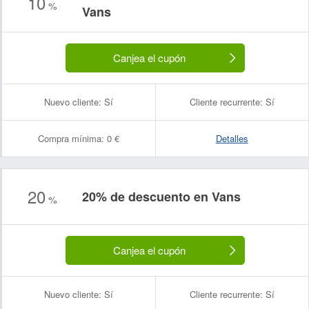
10
%
Vans
Canjea el cupón
Nuevo cliente:
Sí
Cliente recurrente:
Sí
Compra mínima:
0 €
Detalles
20
Nombre:
Correo electrónico:
20% de descuento en Vans
%
Canjea el cupón
Nuevo cliente:
Sí
Cliente recurrente:
Sí