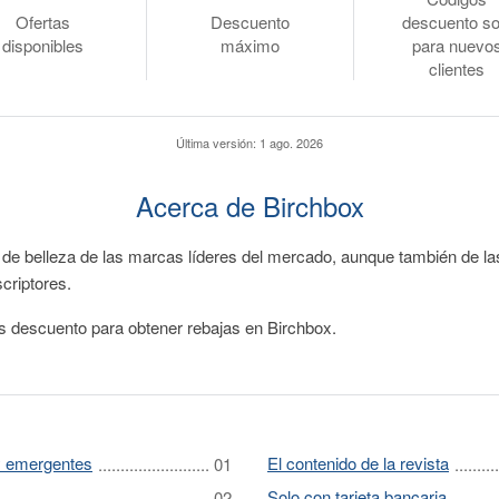
Ofertas
Descuento
descuento so
disponibles
máximo
para nuevo
clientes
Última versión:
1 ago. 2026
Acerca de Birchbox
s de belleza de las marcas líderes del mercado, aunque también de l
scriptores.
es descuento para obtener rebajas en Birchbox.
y emergentes
El contenido de la revista
Solo con tarjeta bancaria