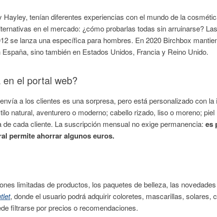
y Hayley, tenían diferentes experiencias con el mundo de la cosméti
lternativas en el mercado: ¿cómo probarlas todas sin arruinarse? L
012 se lanza una específica para hombres. En 2020 Birchbox mantie
en España, sino también en Estados Unidos, Francia y Reino Unido.
 en el portal web?
 envía a los clientes es una sorpresa, pero está personalizado con la
tilo natural, aventurero o moderno; cabello rizado, liso o moreno; piel
eza de cada cliente. La suscripción mensual no exige permanencia:
es 
ral permite ahorrar algunos euros.
iones limitadas de productos, los paquetes de belleza, las novedade
tlet
, donde el usuario podrá adquirir coloretes, mascarillas, solares,
uede filtrarse por precios o recomendaciones.