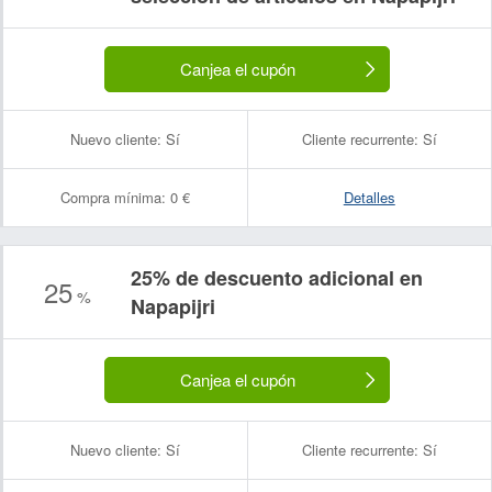
Canjea el cupón
Nuevo cliente:
Sí
Cliente recurrente:
Sí
Compra mínima:
0 €
Detalles
25% de descuento adicional en
25
%
Napapijri
Nombre:
Correo electrónico:
Canjea el cupón
Nuevo cliente:
Sí
Cliente recurrente:
Sí