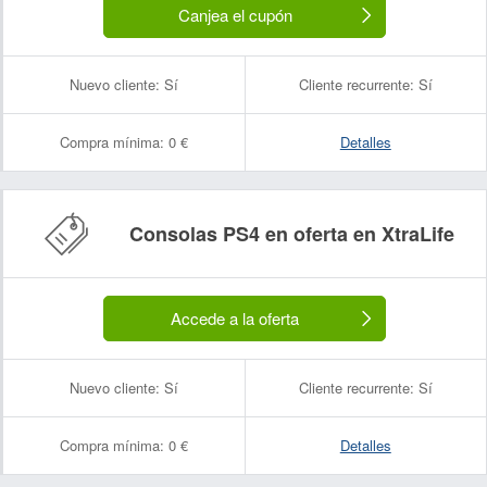
Canjea el cupón
Nuevo cliente:
Sí
Cliente recurrente:
Sí
Compra mínima:
0 €
Detalles
Nombre:
Correo electrónico:
Consolas PS4 en oferta en XtraLife
Accede a la oferta
Nuevo cliente:
Sí
Cliente recurrente:
Sí
Compra mínima:
0 €
Detalles