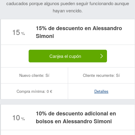
caducados porque algunos pueden seguir funcionando aunque
hayan vencido.
15% de descuento en Alessandro
15
%
Nombre:
Correo electrónico:
Simoni
Canjea el cupón
Nuevo cliente:
Sí
Cliente recurrente:
Sí
Compra mínima:
0 €
Detalles
10% de descuento adicional en
10
%
bolsos en Alessandro Simoni