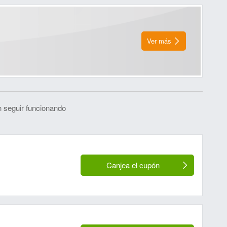
Ver más
 seguir funcionando
Canjea el cupón