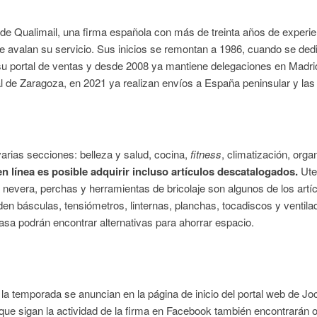
de Qualimail, una firma española con más de treinta años de experie
ue avalan su servicio. Sus inicios se remontan a 1986, cuando se ded
su portal de ventas y desde 2008 ya mantiene delegaciones en Madrid,
ial de Zaragoza, en 2021 ya realizan envíos a España peninsular y las
varias secciones: belleza y salud, cocina,
fitness
, climatización, orga
en línea es posible adquirir incluso artículos descatalogados.
Uten
nevera, perchas y herramientas de bricolaje son algunos de los artícu
 básculas, tensiómetros, linternas, planchas, tocadiscos y ventilado
asa podrán encontrar alternativas para ahorrar espacio.
a temporada se anuncian en la página de inicio del portal web de J
que sigan la actividad de la firma en Facebook también encontrarán 