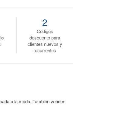
2
Códigos
lo
descuento para
s
clientes nuevos y
recurrentes
edicada a la moda. También venden