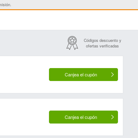
misión.
Códigos descuento y
ofertas verificadas
Canjea el cupón
Canjea el cupón