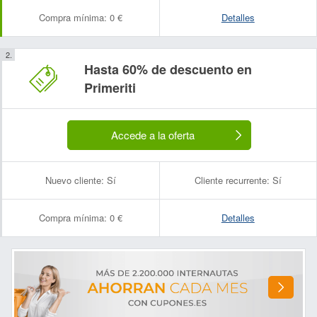
Compra mínima:
0 €
Detalles
Hasta 60% de descuento en
Primeriti
Nombre:
Correo electrónico:
Accede a la oferta
Nuevo cliente:
Sí
Cliente recurrente:
Sí
Compra mínima:
0 €
Detalles