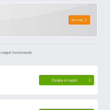
Ver más
 seguir funcionando
Canjea el cupón