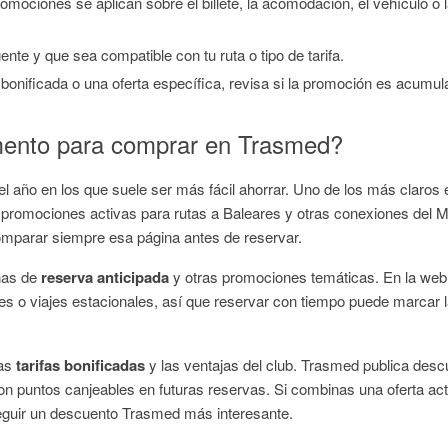
mociones se aplican sobre el billete, la acomodación, el vehículo o 
gente y que sea compatible con tu ruta o tipo de tarifa.
 bonificada o una oferta específica, revisa si la promoción es acumul
mento para comprar en Trasmed?
año en los que suele ser más fácil ahorrar. Uno de los más claros e
 promociones activas para rutas a Baleares y otras conexiones del Me
omparar siempre esa página antes de reservar.
ñas de
reserva anticipada
y otras promociones temáticas. En la web 
s o viajes estacionales, así que reservar con tiempo puede marcar la 
las
tarifas bonificadas
y las ventajas del club. Trasmed publica desc
on puntos canjeables en futuras reservas. Si combinas una oferta ac
eguir un descuento Trasmed más interesante.