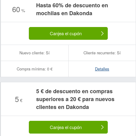
Hasta 60% de descuento en
60
%
mochilas en Dakonda
Nombre:
Correo electrónico:
Canjea el cupón
Nuevo cliente:
Sí
Cliente recurrente:
Sí
Compra mínima:
0 €
Detalles
5 € de descuento en compras
5
superiores a 20 € para nuevos
€
clientes en Dakonda
Canjea el cupón