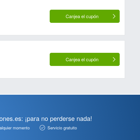
Canjea el cupón
Canjea el cupón
pones.es: ¡para no perderse nada!
ualquier momento
Servicio gratuito