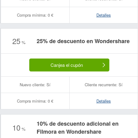
Compra mínima:
0 €
Detalles
25
25% de descuento en Wondershare
%
Canjea el cupón
Nuevo cliente:
Sí
Cliente recurrente:
Sí
Compra mínima:
0 €
Detalles
10% de descuento adicional en
10
%
Nombre:
Correo electrónico:
Filmora en Wondershare